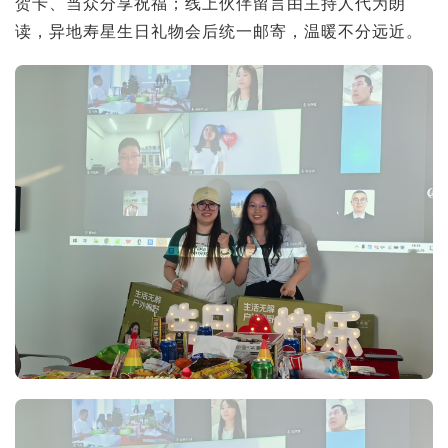
贺卡、当众分享祝福；线上伙伴留言由主持人代为朗
读，异地寿星生日礼物会后统一邮寄，温暖不分远近。