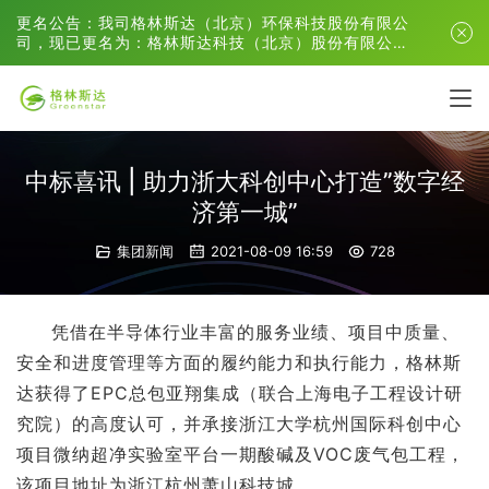
更名公告：我司格林斯达（北京）环保科技股份有限公
司，现已更名为：格林斯达科技（北京）股份有限公
司。
中标喜讯 | 助力浙大科创中心打造”数字经
济第一城”
集团新闻
2021-08-09 16:59
728
凭借在半导体行业丰富的服务业绩、项目中质量、
安全和进度管理等方面的履约能力和执行能力，格林斯
达获得了EPC总包亚翔集成（联合上海电子工程设计研
究院）的高度认可，并承接浙江大学杭州国际科创中心
项目微纳超净实验室平台一期酸碱及VOC废气包工程，
该项目地址为浙江杭州萧山科技城。