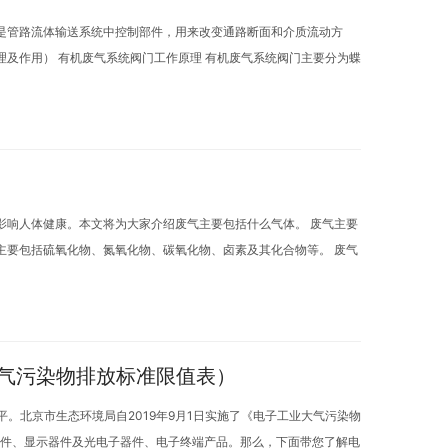
是管路流体输送系统中控制部件，用来改变通路断面和介质流动方
及作用） 有机废气系统阀门工作原理 有机废气系统阀门主要分为蝶
影响人体健康。本文将为大家介绍废气主要包括什么气体。 废气主要
主要包括硫氧化物、氮氧化物、碳氧化物、卤素及其化合物等。 废气
气污染物排放标准限值表）
。北京市生态环境局自2019年9月1日实施了《电子工业大气污染物
导体器件、显示器件及光电子器件、电子终端产品。那么，下面带您了解电