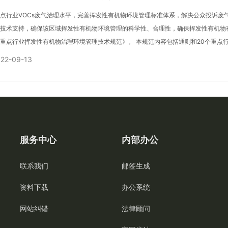
点行业VOCs废气治理水平，完善挥发性有机物环境管理标准体系，解决公众投诉废
技术支持，确保该区域挥发性有机物环境管理的科学性、合理性，确保挥发性有机物
重点行业挥发性有机物治理环境管理技术规范》。 本规范内容包括通则和20个重点
技术要求、末端治理技术选择与…
22-09-13
服务中心
内部办公
联系我们
邮签生成
资料下载
办公系统
网站纠错
法律顾问