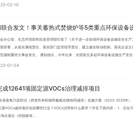
业涂装厂区内…
23-02-10
门联合发文！事关蓄热式焚烧炉等5类重点环保设备
会办公室、生态环境部和应急管理部印发了《关于进一步加强环保设备设施安全生产
策部署，从落实属地责任、落实部门监管指导责任、建立健全联动机制、落实企业主
范遏制重特大事故发生。 通知指出，今年以来，全国发生多起环保设备设施生产安
持人民Zhi上、生命Zhi上，…
23-01-04
成12641项固定源VOCs治理减排项目
省臭氧污染防治（挥发性有机物和氮氧化物协同减排）实施方案（2023-2025年）
定源VOCs减排项目包括哪些行业？VOCs治理有什么要求？详见下面内容： 1、石化
序淘汰退出（经国家有…