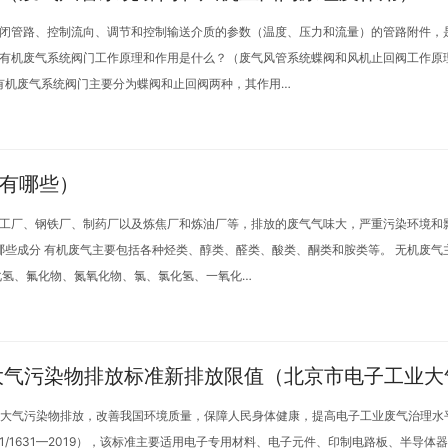
闭管路、控制流向、调节和控制输送介质的参数（温度、压力和流量）的管路附件，
有机废气系统阀门工作原理和作用是什么？（废气风管系统蝶阀和风机止回阀工作原理
有机废气系统阀门主要分为蝶阀和止回阀两种，其作用…
有哪些）
工厂、钢铁厂、制药厂以及炼焦厂和炼油厂等，排放的废气气味大，严重污染环境和
哪些成分 有机废气主要包括各种烃类、醇类、醛类、酸类、酮类和胺类等。 无机废气
化氢、氟化物、氮氧化物、氯、氯化氢、一氧化…
大气污染物排放标准新排放限值（北京市电子工业大
大气污染物排放，改善我国环境质量，保障人民身体健康，提高电子工业废气治理水平
11/1631—2019），该标准主要适用电子专用材料、电子元件、印制电路板、半