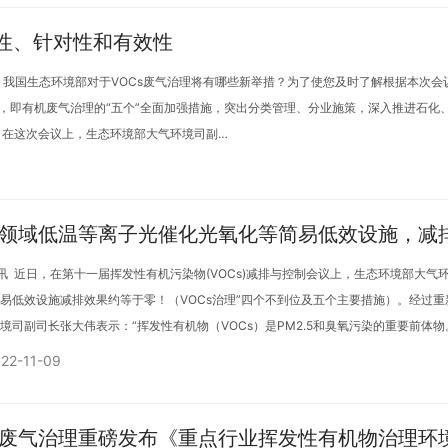
学性、针对性和有效性
上，我国生态环境部对于VOCs废气治理将有哪些新举措？为了使您及时了解根据本次
性，即有机废气治理的“五个”全面加强措施，突出分类管理、分业施策，深入推进石化
 在这次会议上，生态环境部大气环境司副…
治理领域低温等离子光催化光氧化等简易低效设施，减
讯 近日，在第十一届挥发性有机污染物(VOCs)减排与控制会议上，生态环境部大气
易低效设施减排效果约等于零！（VOCs治理”四个不到位及五个主要措施）。经过重
境司副司长张大伟表示：“挥发性有机物（VOCs）是PM2.5和臭氧污染的重要前体物
22-11-09
Cs废气治理重磅发布《重点行业挥发性有机物治理环