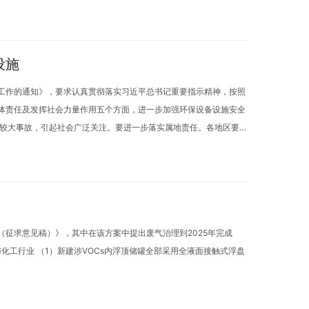
设施
工作的通知》，要求认真贯彻落实习近平总书记重要指示精神，按照
体责任及发挥社会力量作用五个方面，进一步加强环保设备设施安全
全较大事故，引起社会广泛关注。要进一步落实属地责任。各地区要切
（征求意见稿）》，其中在该方案中提出废气治理到2025年完成
与化工行业 （1）新建涉VOCs内浮顶储罐全部采用全液面接触式浮盘