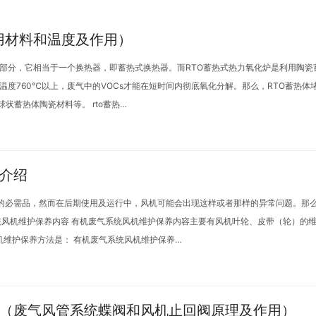
所用材料和温度及作用）
组成部分，它相当于一个换热器，即蓄热式换热器。而RTO蓄热式热力氧化炉是利用陶
度760℃以上，废气中的VOCs才能在短时间内彻底氧化分解。那么，RTO蓄热体
状蓄热体陶瓷材料等。 rto蓄热…
介绍
化的必需品，然而在后期使用及运行中，风机可能会出现这样或者那样的异常问题。那
统风机维护保养内容 有机废气系统风机维护保养内容主要有风机叶轮、皮带（轮）的
机维护保养方法是： 有机废气系统风机维护保养…
（废气风管系统蝶阀和风机止回阀原理及作用）