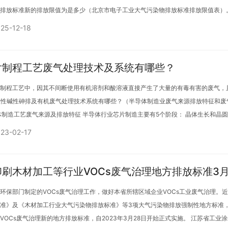
排放标准新的排放限值为是多少（北京市电子工业大气污染物排放标准排放限值表）。
值（见表1） …
25-12-18
片制程工艺废气处理技术及系统有哪些？
制程工艺中，因其不间断使用有机溶剂和酸溶液直接产生了大量的有毒有害的废气，
rubber酸性碱性砷排及有机废气处理技术系统有哪些？（半导体制造业废气来源排放特
体制造工艺废气来源及排放特征 半导体行业芯片制造主要有5个阶段： 晶体生长和
其集成电路制造…
23-02-17
刷木材加工等行业VOCs废气治理地方排放标准3
环保部门制定的VOCs废气治理工作，做好本省所辖区域企业VOCs工业废气治理
准》及《木材加工行业大气污染物排放标准》等3项大气污染物排放强制性地方标准，
VOCs废气治理新的地方排放标准，自2023年3月28日开始正式实施。 江苏省工业