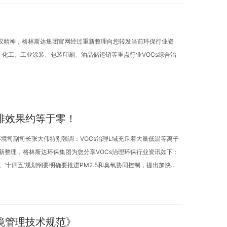
会议精神，格林斯达集团官网经过重新整理向您转发当前环保行业资
、化工、工业涂装、包装印刷、油品储运销等重点行业VOCs综合治
排效果约等于零！
环境司副司长张大伟特别强调：VOCs治理L域充斥着大量低温等离子
新整理，格林斯达环保集团为您分享VOCs治理环保行业资讯如下：
。‘十四五’规划纲要明确要推进PM2.5和臭氧协同控制，提出加快挥发
境管理技术规范》