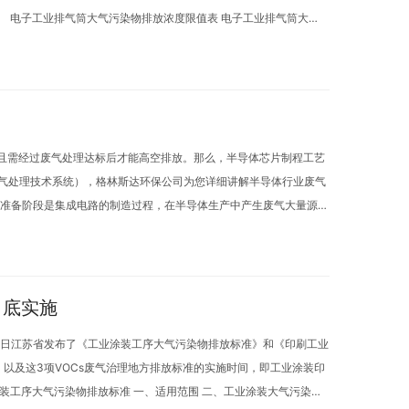
 电子工业排气筒大气污染物排放浓度限值表 电子工业排气筒大气
且需经过废气处理达标后才能高空排放。那么，半导体芯片制程工艺
征和废气处理技术系统），格林斯达环保公司为您详细讲解半导体行业废气
晶圆准备阶段是集成电路的制造过程，在半导体生产中产生废气大量源于
月底实施
。近日江苏省发布了《工业涂装工序大气污染物排放标准》和《印刷工业
以及这3项VOCs废气治理地方排放标准的实施时间，即工业涂装印
涂装工序大气污染物排放标准 一、适用范围 二、工业涂装大气污染物